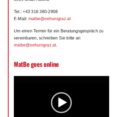
Tel.: +43 316 380-2908
E-Mail:
matbe@oehunigraz.at
Um einen Termin für ein Beratungsgespräch zu
vereinbaren, schreiben Sie bitte an
matbe@oehunigraz.at
.
MatBe goes online
Video-
Player