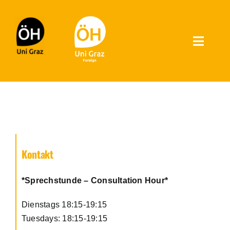
Inhalt
Zum
springen
Inhalt
springen
Toggle
Naviga
Referat für ausländische Studierende
Zulassung zum Studium
Broschüre
Kontakt
Das Team
*Sprechstunde – Consultation Hour*
Dienstags 18:15-19:15
Leistungen
Tuesdays: 18:15-19:15