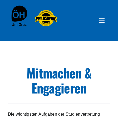
Inhalt
Zum
springen
Inhalt
springen
Toggle
Naviga
Infos zum Studium
Beratung
Mitmachen &
Deine Studienvertretung
Engagieren
Mitmachen & Engagieren
Die wichtigsten Aufgaben der Studienvertretung