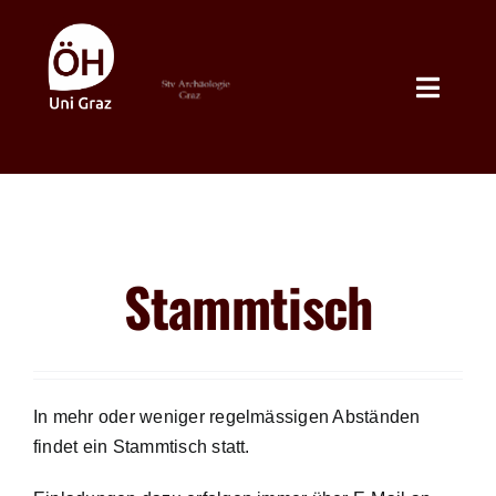
Inhalt
Zum
springen
Inhalt
springen
Toggle
Naviga
Die StV Archäologie
Fachbereich Archäologie
Stammtisch
NEWS
Latein und Altgriechisch
In mehr oder weniger regelmässigen Abständen
findet ein Stammtisch statt.