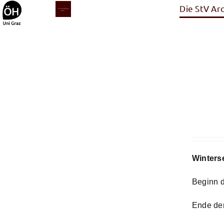
Inhalt
Zum
Die StV Ar
springen
Inhalt
springen
Winters
Beginn d
Ende der