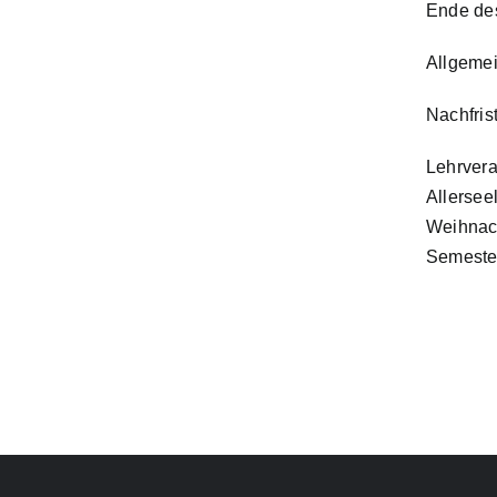
Ende des
Allgemei
Nachfrist
Lehrvera
Allersee
Weihnach
Semester