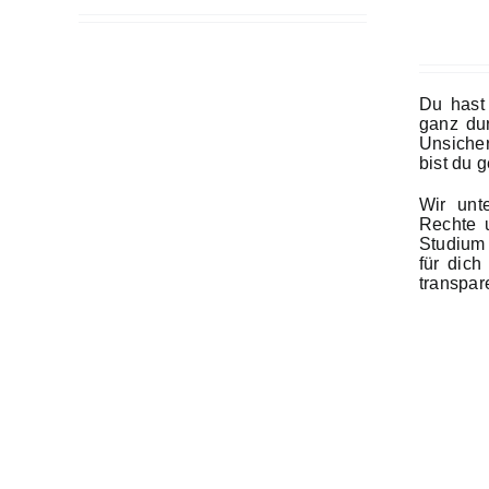
Du hast
ganz dur
Unsicher
bist du g
Wir unte
Rechte u
Studium 
für dich
transpar