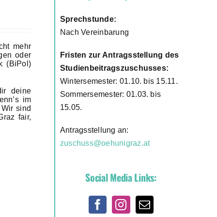
Sprechstunde:
Nach Vereinbarung
cht mehr
Fristen zur Antragsstellung des
ngen oder
k (BiPol)
Studienbeitragszuschusses:
Wintersemester: 01.10. bis 15.11.
dir deine
Sommersemester: 01.03. bis
wenn’s im
15.05.
 Wir sind
raz fair,
Antragsstellung an:
zuschuss@oehunigraz.at
Social Media Links: