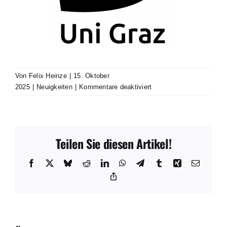
Von
Felix Heinze
|
15. Oktober
für
2025
|
Neuigkeiten
|
Kommentare deaktiviert
JVA
Einsicht
Teilen Sie diesen Artikel!
Facebook
X
Bluesky
Reddit
LinkedIn
WhatsApp
Telegram
Tumblr
Xing
E-
Mail
Copy
Link