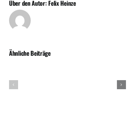
Über den Autor:
Felix Heinze
Ähnliche Beiträge
JVA
Demo
/
#UnisRette
Jahresabschluss
am
Einsicht
28.5.2026