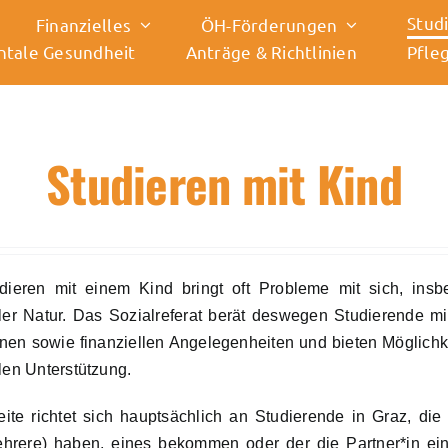
Stud
Finanzielles
ÖH-Förderungen
tale Gesundheit
Anträge & Richtlinien
Pfleg
Studieren mit Kind
dieren mit einem Kind bringt oft Probleme mit sich, insb
ller Natur. Das Sozialreferat berät deswegen Studierende mi
nen sowie finanziellen Angelegenheiten und bieten Möglichk
llen Unterstützung.
ite richtet sich hauptsächlich an Studierende in Graz, die
hrere) haben, eines bekommen oder der die Partner*in ei