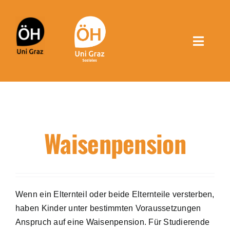
Inhalt
Zum
springen
Inhalt
springen
Toggle
Naviga
Über uns
Finanzielles
Waisenpension
ÖH-Förderungen
Studieren mit Kind
Wenn ein Elternteil oder beide Elternteile versterben,
haben Kinder unter bestimmten Voraussetzungen
Wohnen
Anspruch auf eine Waisenpension. Für Studierende